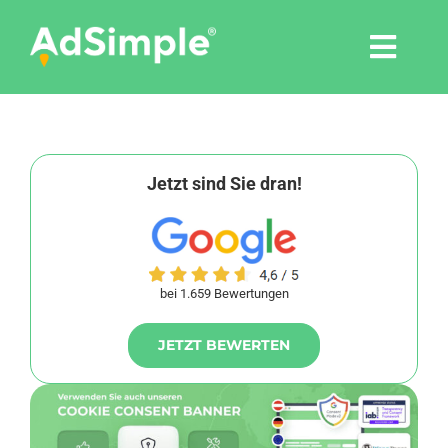
Skip
to
Togg
content
Navi
Leistungen
Tools
Jetzt sind Sie dran!
Pressemitteilungen
bei 1.659 Bewertungen
Shop
JETZT BEWERTEN
Agentur
Blog