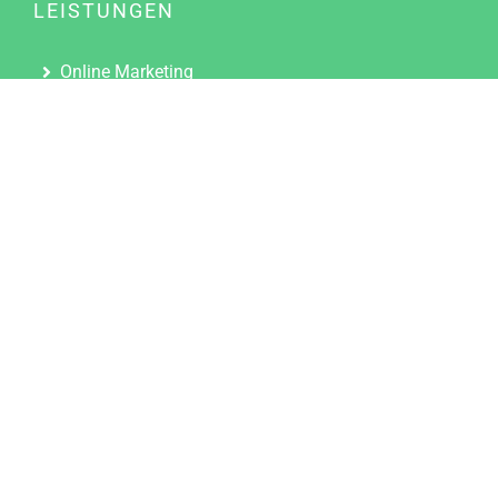
LEISTUNGEN
Online Marketing
Content Marketing
Content Marketing Abos
Content Marketing für Ärzte
Suchmaschinenoptimierung
Social Media Marketing
Influencer Marketing
Partnerprogramm
TOOLS