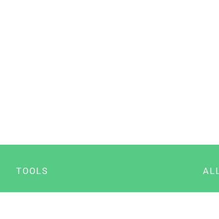
TOOLS
AL
Datenschutz Generator
A