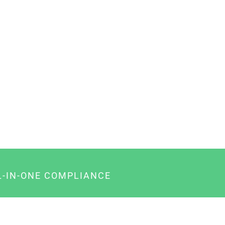
L-IN-ONE COMPLIANCE
gency-Paket für Agenturen