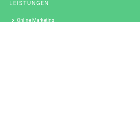
LEISTUNGEN
Online Marketing
Content Marketing
Content Marketing Abos
Content Marketing für Ärzte
Suchmaschinenoptimierung
Social Media Marketing
Influencer Marketing
Partnerprogramm
TOOLS