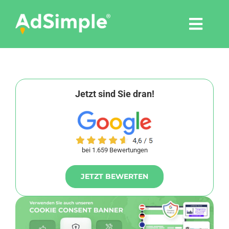
Skip
to
Togg
content
Navi
Leistungen
Tools
Jetzt sind Sie dran!
Pressemitteilungen
bei 1.659 Bewertungen
Shop
JETZT BEWERTEN
Agentur
Blog