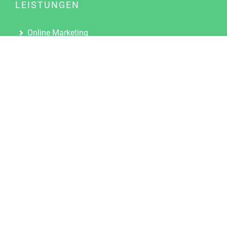
LEISTUNGEN
Online Marketing
Content Marketing
Content Marketing Abos
Content Marketing für Ärzte
Suchmaschinenoptimierung
Social Media Marketing
Influencer Marketing
Partnerprogramm
TOOLS