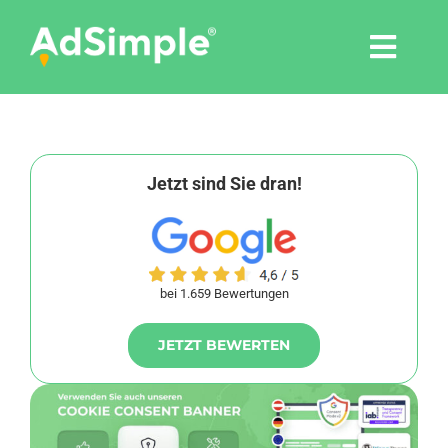
Skip
to
Togg
content
Navi
Leistungen
Tools
Jetzt sind Sie dran!
Pressemitteilungen
bei 1.659 Bewertungen
Shop
JETZT BEWERTEN
Agentur
Blog