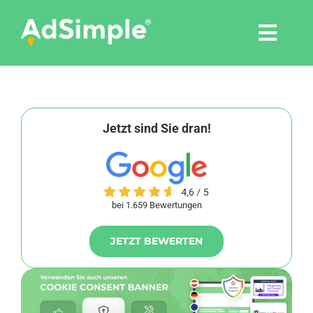
Skip
to
Togg
content
Navi
Leistungen
Tools
Jetzt sind Sie dran!
Pressemitteilungen
bei 1.659 Bewertungen
Shop
JETZT BEWERTEN
Agentur
Blog