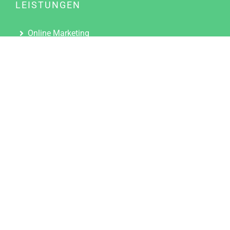
LEISTUNGEN
Online Marketing
Content Marketing
Content Marketing Abos
Content Marketing für Ärzte
Suchmaschinenoptimierung
Social Media Marketing
Influencer Marketing
Partnerprogramm
TOOLS