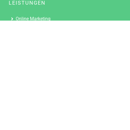
LEISTUNGEN
Online Marketing
Content Marketing
Content Marketing Abos
Content Marketing für Ärzte
Suchmaschinenoptimierung
Social Media Marketing
Influencer Marketing
Partnerprogramm
TOOLS