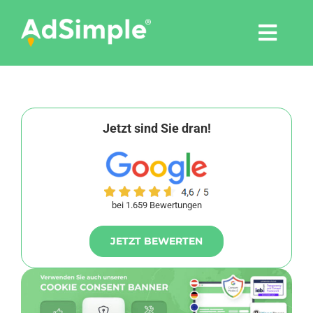
Skip
to
Togg
content
Navi
Leistungen
Tools
Jetzt sind Sie dran!
Pressemitteilungen
bei 1.659 Bewertungen
Shop
JETZT BEWERTEN
Agentur
Blog