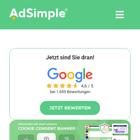
Skip
to
Togg
content
Navi
Leistungen
Tools
Jetzt sind Sie dran!
Pressemitteilungen
bei 1.659 Bewertungen
Shop
JETZT BEWERTEN
Agentur
Blog