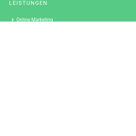
LEISTUNGEN
Online Marketing
Content Marketing
Content Marketing Abos
Content Marketing für Ärzte
Suchmaschinenoptimierung
Social Media Marketing
Influencer Marketing
Partnerprogramm
TOOLS