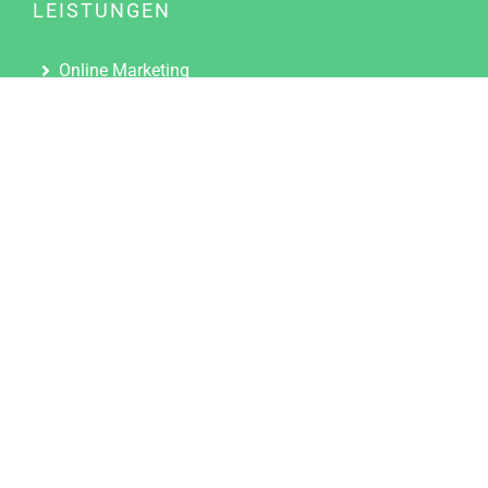
LEISTUNGEN
Online Marketing
Content Marketing
Content Marketing Abos
Content Marketing für Ärzte
Suchmaschinenoptimierung
Social Media Marketing
Influencer Marketing
Partnerprogramm
TOOLS