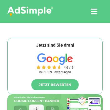
Skip
to
Togg
content
Navi
Leistungen
Tools
Jetzt sind Sie dran!
Pressemitteilungen
bei 1.659 Bewertungen
Shop
JETZT BEWERTEN
Agentur
Blog