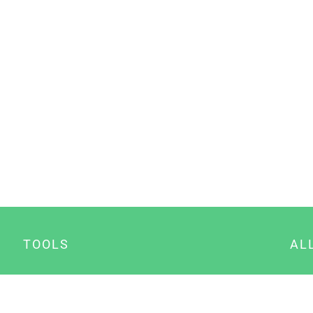
TOOLS
AL
Datenschutz Generator
A