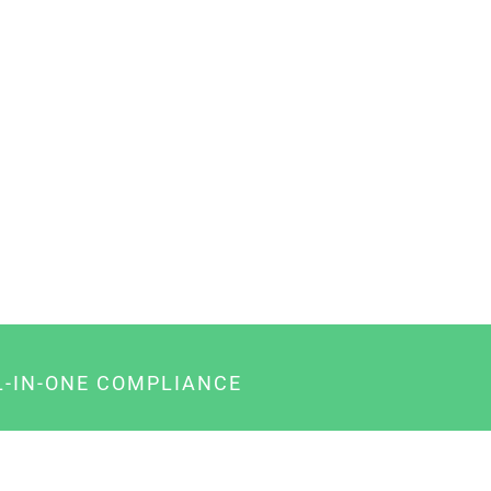
L-IN-ONE COMPLIANCE
gency-Paket für Agenturen