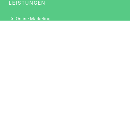
LEISTUNGEN
Online Marketing
Content Marketing
Content Marketing Abos
Content Marketing für Ärzte
Suchmaschinenoptimierung
Social Media Marketing
Influencer Marketing
Partnerprogramm
TOOLS