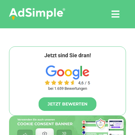
Skip
to
Togg
content
Navi
Leistungen
Tools
Jetzt sind Sie dran!
Pressemitteilungen
bei 1.659 Bewertungen
Shop
JETZT BEWERTEN
Agentur
Blog