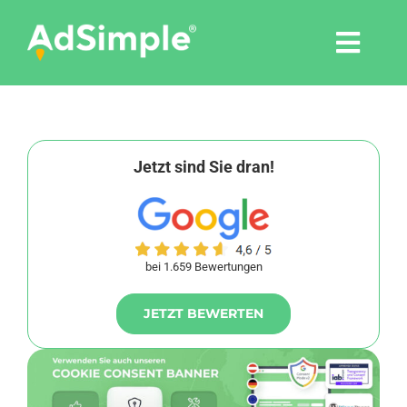
Skip
to
Togg
content
Navi
Leistungen
Tools
Jetzt sind Sie dran!
Pressemitteilungen
bei 1.659 Bewertungen
Shop
JETZT BEWERTEN
Agentur
Blog