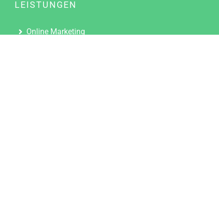
LEISTUNGEN
Online Marketing
Content Marketing
Content Marketing Abos
Content Marketing für Ärzte
Suchmaschinenoptimierung
Social Media Marketing
Influencer Marketing
Partnerprogramm
TOOLS