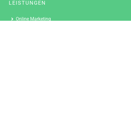
LEISTUNGEN
Online Marketing
Content Marketing
Content Marketing Abos
Content Marketing für Ärzte
Suchmaschinenoptimierung
Social Media Marketing
Influencer Marketing
Partnerprogramm
TOOLS