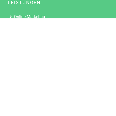
LEISTUNGEN
Online Marketing
Content Marketing
Content Marketing Abos
Content Marketing für Ärzte
Suchmaschinenoptimierung
Social Media Marketing
Influencer Marketing
Partnerprogramm
TOOLS