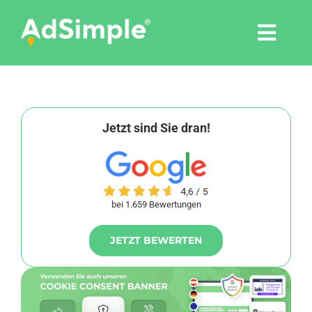
Skip
to
Togg
content
Navi
Leistungen
Tools
Jetzt sind Sie dran!
Pressemitteilungen
bei 1.659 Bewertungen
Shop
JETZT BEWERTEN
Agentur
Blog