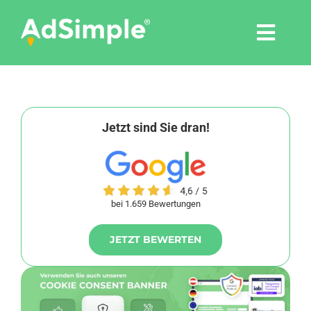
Skip
to
Togg
content
Navi
Leistungen
Tools
Jetzt sind Sie dran!
Pressemitteilungen
bei 1.659 Bewertungen
Shop
JETZT BEWERTEN
Agentur
Blog