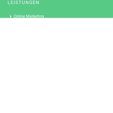
LEISTUNGEN
Online Marketing
Content Marketing
Content Marketing Abos
Content Marketing für Ärzte
Suchmaschinenoptimierung
Social Media Marketing
Influencer Marketing
Partnerprogramm
TOOLS