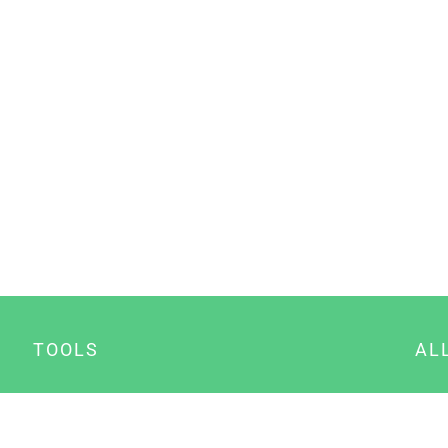
TOOLS
AL
Datenschutz Generator
A