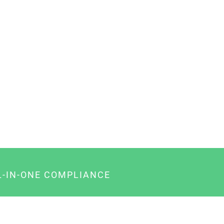
L-IN-ONE COMPLIANCE
gency-Paket für Agenturen