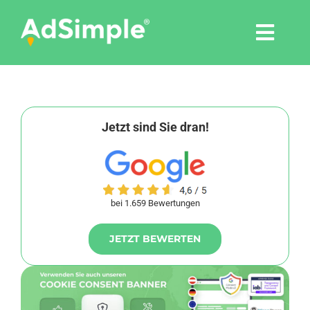
Skip
to
Togg
content
Navi
Leistungen
Tools
Jetzt sind Sie dran!
Pressemitteilungen
bei 1.659 Bewertungen
Shop
JETZT BEWERTEN
Agentur
Blog