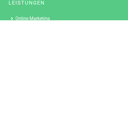
LEISTUNGEN
Online Marketing
Content Marketing
Content Marketing Abos
Content Marketing für Ärzte
Suchmaschinenoptimierung
Social Media Marketing
Influencer Marketing
Partnerprogramm
TOOLS