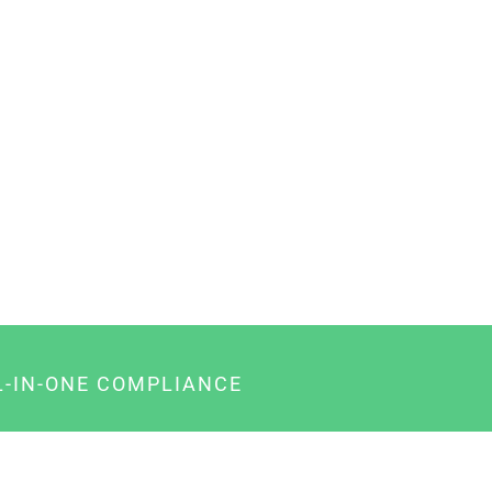
L-IN-ONE COMPLIANCE
gency-Paket für Agenturen