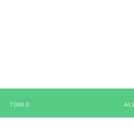
TOOLS
AL
Datenschutz Generator
A