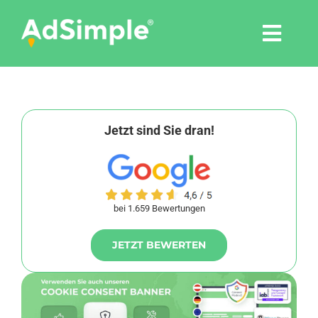
Skip
to
Togg
content
Navi
Leistungen
Tools
Jetzt sind Sie dran!
Pressemitteilungen
bei 1.659 Bewertungen
Shop
JETZT BEWERTEN
Agentur
Blog