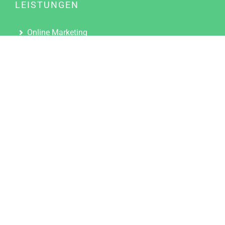
LEISTUNGEN
Online Marketing
Content Marketing
Content Marketing Abos
Content Marketing für Ärzte
Suchmaschinenoptimierung
Social Media Marketing
Influencer Marketing
Partnerprogramm
TOOLS