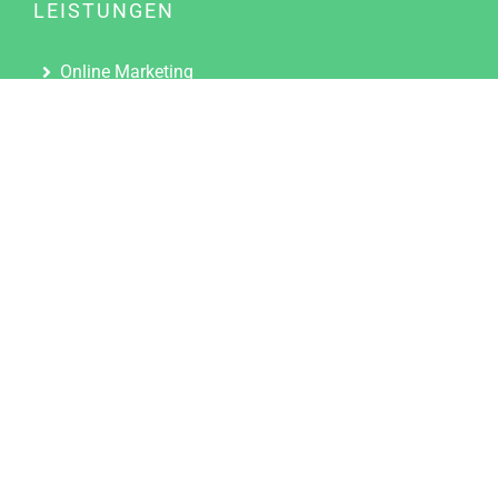
LEISTUNGEN
Online Marketing
Content Marketing
Content Marketing Abos
Content Marketing für Ärzte
Suchmaschinenoptimierung
Social Media Marketing
Influencer Marketing
Partnerprogramm
TOOLS