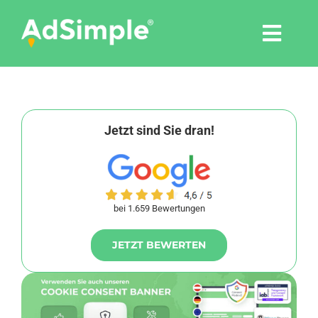
Skip
to
Togg
content
Navi
Leistungen
Tools
Jetzt sind Sie dran!
Pressemitteilungen
bei 1.659 Bewertungen
Shop
JETZT BEWERTEN
Agentur
Blog