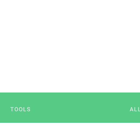
TOOLS
AL
Datenschutz Generator
A