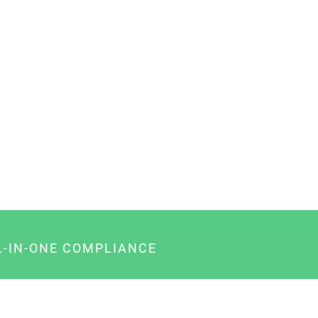
L-IN-ONE COMPLIANCE
gency-Paket für Agenturen