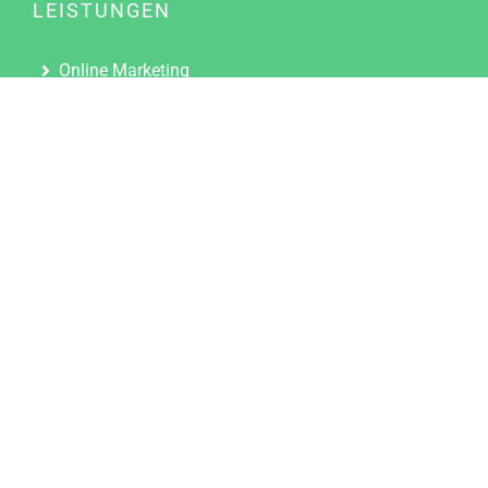
LEISTUNGEN
Online Marketing
Content Marketing
Content Marketing Abos
Content Marketing für Ärzte
Suchmaschinenoptimierung
Social Media Marketing
Influencer Marketing
Partnerprogramm
TOOLS