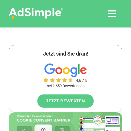
Skip
to
Togg
content
Navi
Leistungen
Tools
Jetzt sind Sie dran!
Pressemitteilungen
bei 1.659 Bewertungen
Shop
JETZT BEWERTEN
Agentur
Blog