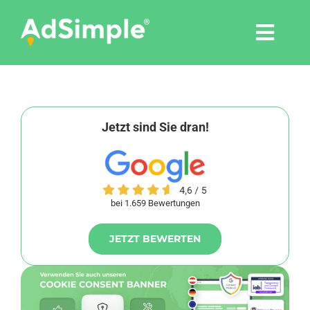
Skip
to
Togg
content
Navi
Leistungen
Tools
Jetzt sind Sie dran!
Pressemitteilungen
bei 1.659 Bewertungen
Shop
JETZT BEWERTEN
Agentur
Blog