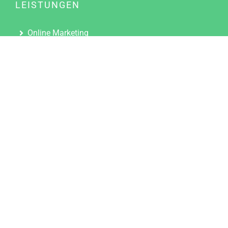
LEISTUNGEN
Online Marketing
Content Marketing
Content Marketing Abos
Content Marketing für Ärzte
Suchmaschinenoptimierung
Social Media Marketing
Influencer Marketing
Partnerprogramm
TOOLS