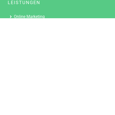
LEISTUNGEN
Online Marketing
Content Marketing
Content Marketing Abos
Content Marketing für Ärzte
Suchmaschinenoptimierung
Social Media Marketing
Influencer Marketing
Partnerprogramm
TOOLS