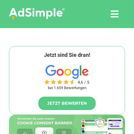
Skip
to
Togg
content
Navi
Leistungen
Tools
Jetzt sind Sie dran!
Pressemitteilungen
bei 1.659 Bewertungen
Shop
JETZT BEWERTEN
Agentur
Blog