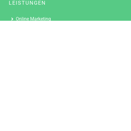
LEISTUNGEN
Online Marketing
Content Marketing
Content Marketing Abos
Content Marketing für Ärzte
Suchmaschinenoptimierung
Social Media Marketing
Influencer Marketing
Partnerprogramm
TOOLS