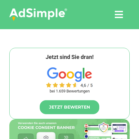
Skip
to
Togg
content
Navi
Leistungen
Tools
Jetzt sind Sie dran!
Pressemitteilungen
bei 1.659 Bewertungen
Shop
JETZT BEWERTEN
Agentur
Blog