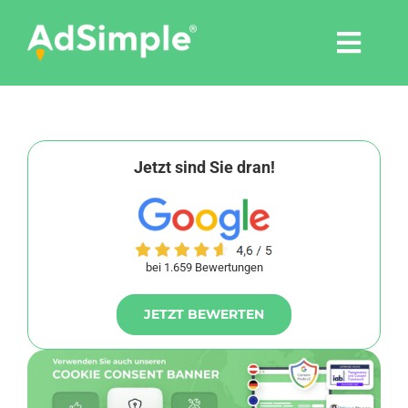
Skip
to
Togg
content
Navi
Leistungen
Tools
Jetzt sind Sie dran!
Pressemitteilungen
bei 1.659 Bewertungen
Shop
JETZT BEWERTEN
Agentur
Blog