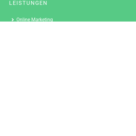
LEISTUNGEN
Online Marketing
Content Marketing
Content Marketing Abos
Content Marketing für Ärzte
Suchmaschinenoptimierung
Social Media Marketing
Influencer Marketing
Partnerprogramm
TOOLS