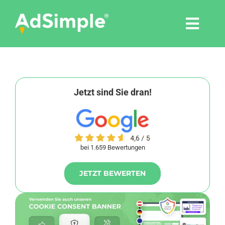
Skip
to
Togg
content
Navi
Leistungen
Tools
Jetzt sind Sie dran!
Pressemitteilungen
bei 1.659 Bewertungen
Shop
JETZT BEWERTEN
Agentur
Blog