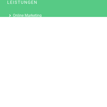
LEISTUNGEN
Online Marketing
Content Marketing
Content Marketing Abos
Content Marketing für Ärzte
Suchmaschinenoptimierung
Social Media Marketing
Influencer Marketing
Partnerprogramm
TOOLS