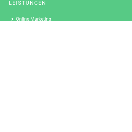
LEISTUNGEN
Online Marketing
Content Marketing
Content Marketing Abos
Content Marketing für Ärzte
Suchmaschinenoptimierung
Social Media Marketing
Influencer Marketing
Partnerprogramm
TOOLS