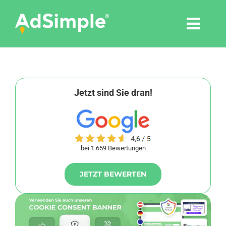
Skip
to
Togg
content
Navi
Leistungen
Tools
Jetzt sind Sie dran!
Pressemitteilungen
bei 1.659 Bewertungen
Shop
JETZT BEWERTEN
Agentur
Blog