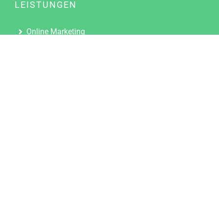
LEISTUNGEN
Online Marketing
Content Marketing
Content Marketing Abos
Content Marketing für Ärzte
Suchmaschinenoptimierung
Social Media Marketing
Influencer Marketing
Partnerprogramm
TOOLS