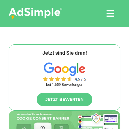
Skip
to
Togg
content
Navi
Leistungen
Tools
Jetzt sind Sie dran!
Pressemitteilungen
bei 1.659 Bewertungen
Shop
JETZT BEWERTEN
Agentur
Blog