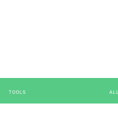
TOOLS
AL
Datenschutz Generator
A