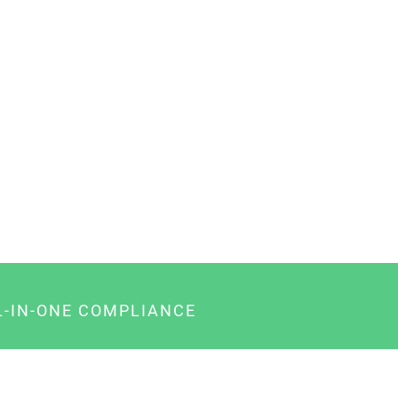
L-IN-ONE COMPLIANCE
gency-Paket für Agenturen