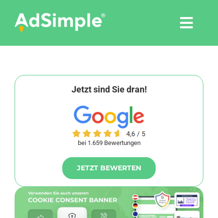
Skip
to
Togg
content
Navi
Leistungen
Tools
Jetzt sind Sie dran!
Pressemitteilungen
bei 1.659 Bewertungen
Shop
JETZT BEWERTEN
Agentur
Blog