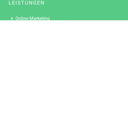
LEISTUNGEN
Online Marketing
Content Marketing
Content Marketing Abos
Content Marketing für Ärzte
Suchmaschinenoptimierung
Social Media Marketing
Influencer Marketing
Partnerprogramm
TOOLS