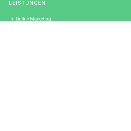
LEISTUNGEN
Online Marketing
Content Marketing
Content Marketing Abos
Content Marketing für Ärzte
Suchmaschinenoptimierung
Social Media Marketing
Influencer Marketing
Partnerprogramm
TOOLS