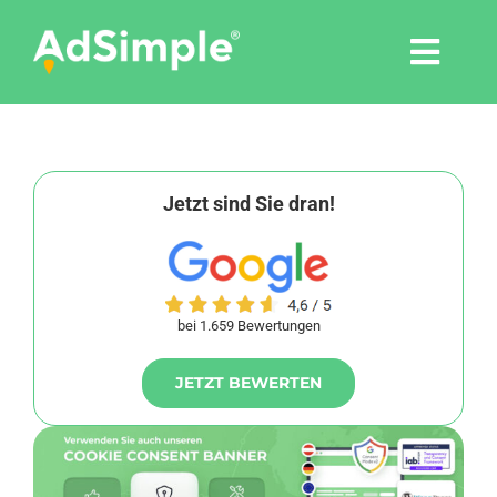
Skip
to
Togg
content
Navi
Leistungen
Tools
Jetzt sind Sie dran!
Pressemitteilungen
bei 1.659 Bewertungen
Shop
JETZT BEWERTEN
Agentur
Blog