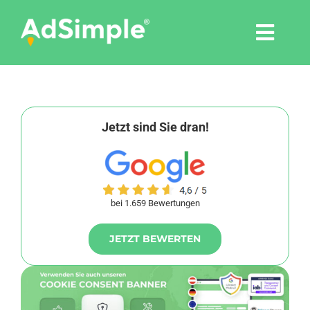
Skip
to
Togg
content
Navi
Leistungen
Tools
Jetzt sind Sie dran!
Pressemitteilungen
bei 1.659 Bewertungen
Shop
JETZT BEWERTEN
Agentur
Blog