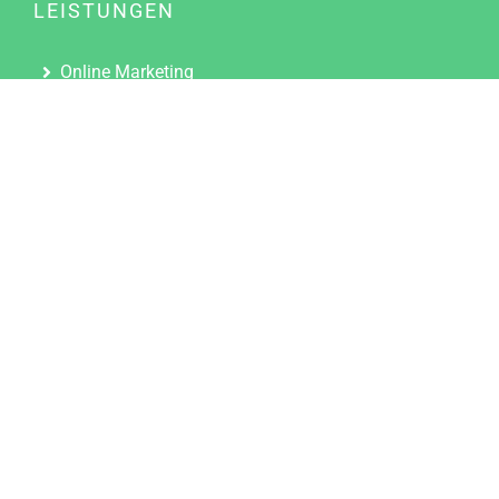
LEISTUNGEN
Online Marketing
Content Marketing
Content Marketing Abos
Content Marketing für Ärzte
Suchmaschinenoptimierung
Social Media Marketing
Influencer Marketing
Partnerprogramm
TOOLS