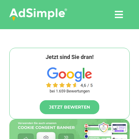
Skip
to
Togg
content
Navi
Leistungen
Tools
Jetzt sind Sie dran!
Pressemitteilungen
bei 1.659 Bewertungen
Shop
JETZT BEWERTEN
Agentur
Blog