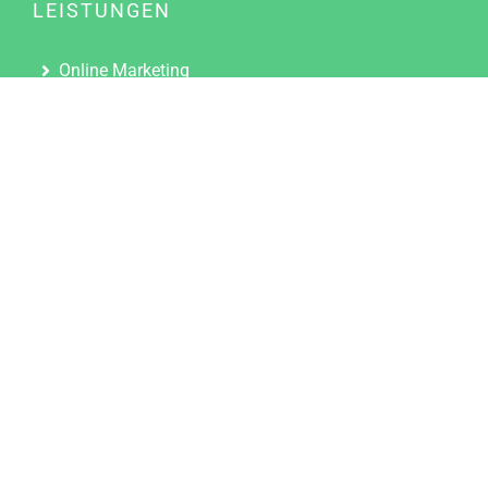
LEISTUNGEN
Online Marketing
Content Marketing
Content Marketing Abos
Content Marketing für Ärzte
Suchmaschinenoptimierung
Social Media Marketing
Influencer Marketing
Partnerprogramm
TOOLS