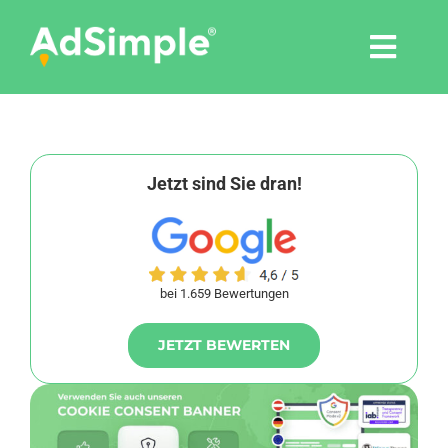
Skip
to
Togg
content
Navi
Leistungen
Tools
Jetzt sind Sie dran!
Pressemitteilungen
bei 1.659 Bewertungen
Shop
JETZT BEWERTEN
Agentur
Blog