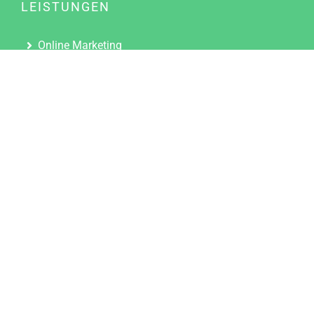
LEISTUNGEN
Online Marketing
Content Marketing
Content Marketing Abos
Content Marketing für Ärzte
Suchmaschinenoptimierung
Social Media Marketing
Influencer Marketing
Partnerprogramm
TOOLS