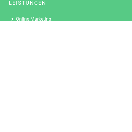
LEISTUNGEN
Online Marketing
Content Marketing
Content Marketing Abos
Content Marketing für Ärzte
Suchmaschinenoptimierung
Social Media Marketing
Influencer Marketing
Partnerprogramm
TOOLS