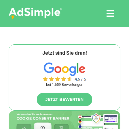
Skip
to
Togg
content
Navi
Leistungen
Tools
Jetzt sind Sie dran!
Pressemitteilungen
bei 1.659 Bewertungen
Shop
JETZT BEWERTEN
Agentur
Blog