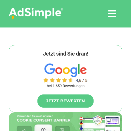
Skip
to
Togg
content
Navi
Leistungen
Tools
Jetzt sind Sie dran!
Pressemitteilungen
bei 1.659 Bewertungen
Shop
JETZT BEWERTEN
Agentur
Blog