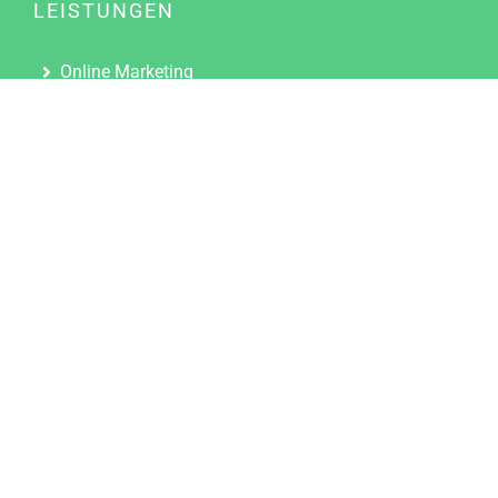
LEISTUNGEN
Online Marketing
Content Marketing
Content Marketing Abos
Content Marketing für Ärzte
Suchmaschinenoptimierung
Social Media Marketing
Influencer Marketing
Partnerprogramm
TOOLS