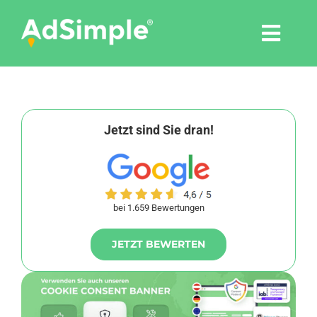
Skip
to
Togg
content
Navi
Leistungen
Tools
Jetzt sind Sie dran!
Pressemitteilungen
bei 1.659 Bewertungen
Shop
JETZT BEWERTEN
Agentur
Blog