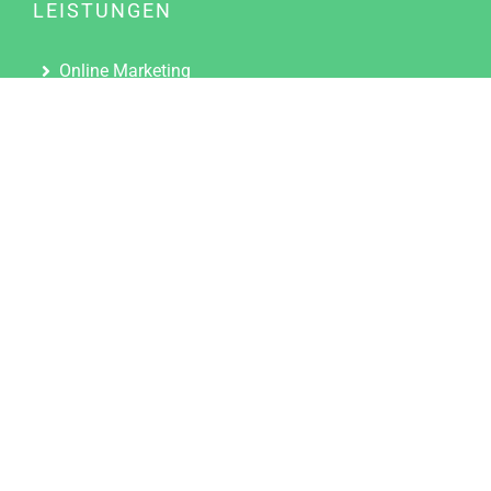
LEISTUNGEN
Online Marketing
Content Marketing
Content Marketing Abos
Content Marketing für Ärzte
Suchmaschinenoptimierung
Social Media Marketing
Influencer Marketing
Partnerprogramm
TOOLS