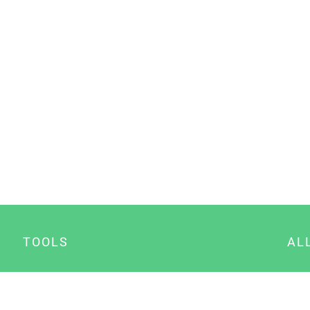
TOOLS
AL
Datenschutz Generator
A