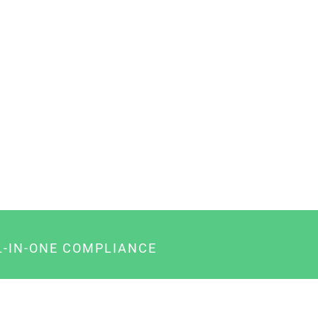
L-IN-ONE COMPLIANCE
gency-Paket für Agenturen