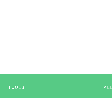
TOOLS
AL
Datenschutz Generator
A