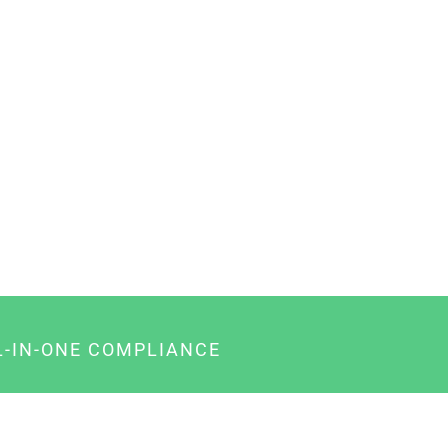
L-IN-ONE COMPLIANCE
gency-Paket für Agenturen