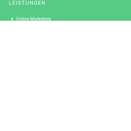
LEISTUNGEN
Online Marketing
Content Marketing
Content Marketing Abos
Content Marketing für Ärzte
Suchmaschinenoptimierung
Social Media Marketing
Influencer Marketing
Partnerprogramm
TOOLS