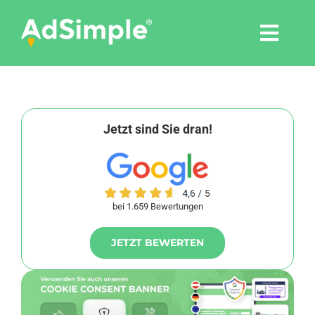
Skip
to
Togg
content
Navi
Leistungen
Tools
Jetzt sind Sie dran!
Pressemitteilungen
bei 1.659 Bewertungen
Shop
JETZT BEWERTEN
Agentur
Blog