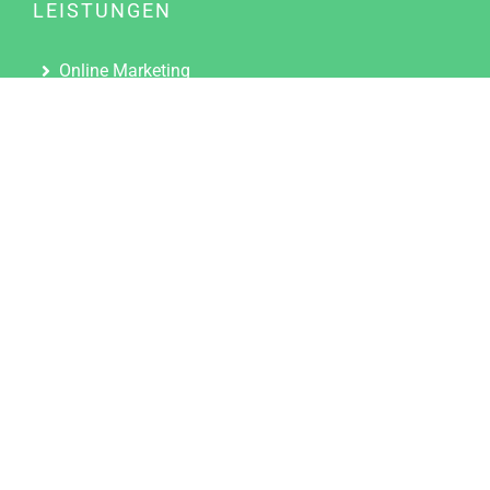
LEISTUNGEN
Online Marketing
Content Marketing
Content Marketing Abos
Content Marketing für Ärzte
Suchmaschinenoptimierung
Social Media Marketing
Influencer Marketing
Partnerprogramm
TOOLS