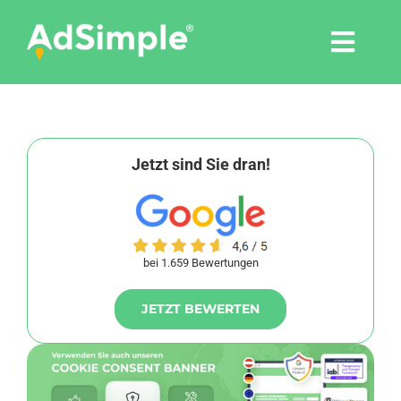
Skip
to
Togg
content
Navi
Leistungen
Tools
Jetzt sind Sie dran!
Pressemitteilungen
bei 1.659 Bewertungen
Shop
JETZT BEWERTEN
Agentur
Blog