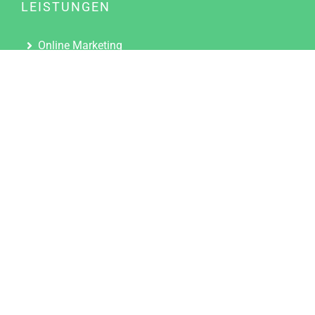
LEISTUNGEN
Online Marketing
Content Marketing
Content Marketing Abos
Content Marketing für Ärzte
Suchmaschinenoptimierung
Social Media Marketing
Influencer Marketing
Partnerprogramm
TOOLS