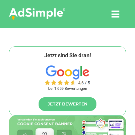
Skip
to
Togg
content
Navi
Leistungen
Tools
Jetzt sind Sie dran!
Pressemitteilungen
bei 1.659 Bewertungen
Shop
JETZT BEWERTEN
Agentur
Blog