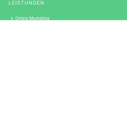
LEISTUNGEN
Online Marketing
Content Marketing
Content Marketing Abos
Content Marketing für Ärzte
Suchmaschinenoptimierung
Social Media Marketing
Influencer Marketing
Partnerprogramm
TOOLS