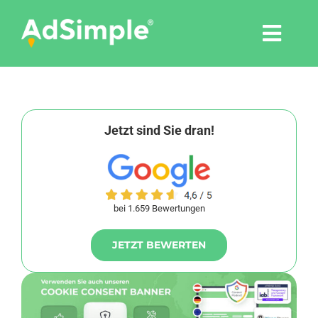
Skip
to
Togg
content
Navi
Leistungen
Tools
Jetzt sind Sie dran!
Pressemitteilungen
bei 1.659 Bewertungen
Shop
JETZT BEWERTEN
Agentur
Blog