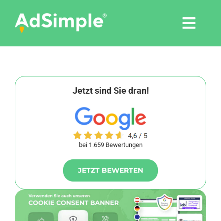
Skip
to
Togg
content
Navi
Leistungen
Tools
Jetzt sind Sie dran!
Pressemitteilungen
bei 1.659 Bewertungen
Shop
JETZT BEWERTEN
Agentur
Blog