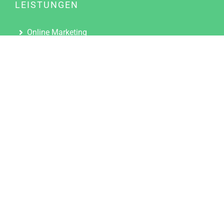
LEISTUNGEN
Online Marketing
Content Marketing
Content Marketing Abos
Content Marketing für Ärzte
Suchmaschinenoptimierung
Social Media Marketing
Influencer Marketing
Partnerprogramm
TOOLS