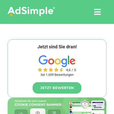
Skip
to
Togg
content
Navi
Leistungen
Tools
Jetzt sind Sie dran!
Pressemitteilungen
bei 1.659 Bewertungen
Shop
JETZT BEWERTEN
Agentur
Blog