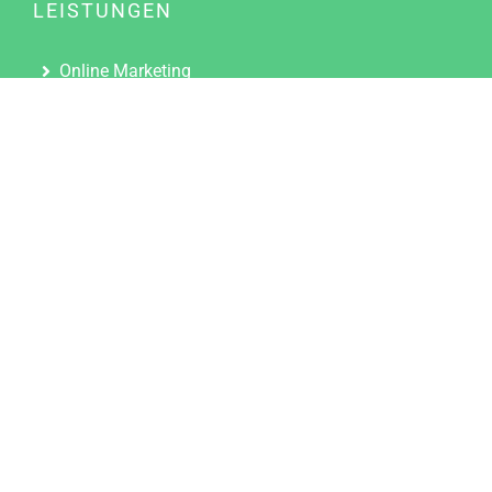
LEISTUNGEN
Online Marketing
Content Marketing
Content Marketing Abos
Content Marketing für Ärzte
Suchmaschinenoptimierung
Social Media Marketing
Influencer Marketing
Partnerprogramm
TOOLS