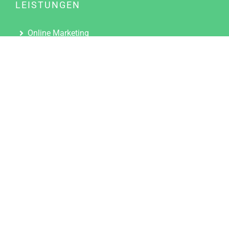
LEISTUNGEN
Online Marketing
Content Marketing
Content Marketing Abos
Content Marketing für Ärzte
Suchmaschinenoptimierung
Social Media Marketing
Influencer Marketing
Partnerprogramm
TOOLS