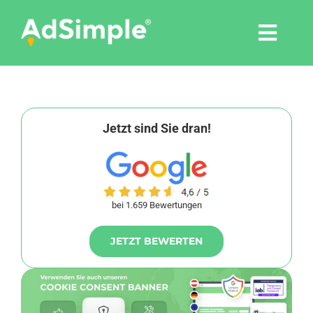
Skip
to
Togg
content
Navi
Leistungen
Tools
Jetzt sind Sie dran!
Pressemitteilungen
bei 1.659 Bewertungen
Shop
JETZT BEWERTEN
Agentur
Blog