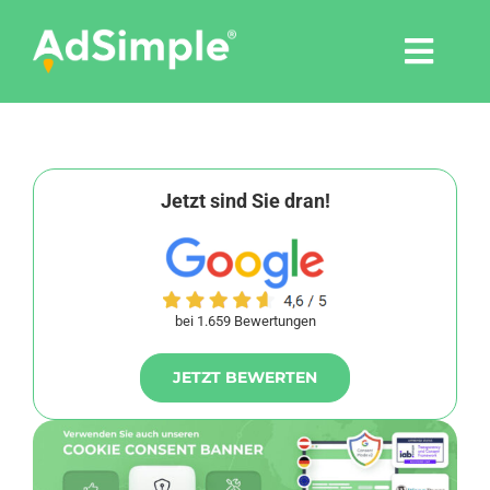
Skip
to
Togg
content
Navi
Leistungen
Tools
Jetzt sind Sie dran!
Pressemitteilungen
bei 1.659 Bewertungen
Shop
JETZT BEWERTEN
Agentur
Blog