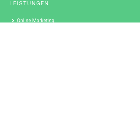
LEISTUNGEN
Online Marketing
Content Marketing
Content Marketing Abos
Content Marketing für Ärzte
Suchmaschinenoptimierung
Social Media Marketing
Influencer Marketing
Partnerprogramm
TOOLS