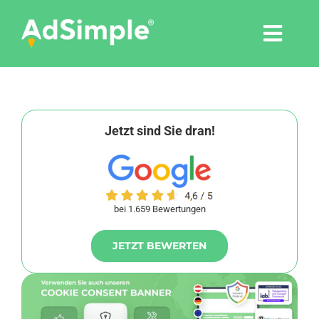
Skip
to
Togg
content
Navi
Leistungen
Tools
Jetzt sind Sie dran!
Pressemitteilungen
bei 1.659 Bewertungen
Shop
JETZT BEWERTEN
Agentur
Blog