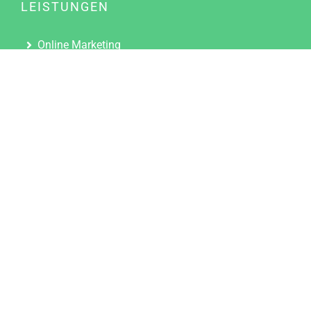
LEISTUNGEN
Online Marketing
Content Marketing
Content Marketing Abos
Content Marketing für Ärzte
Suchmaschinenoptimierung
Social Media Marketing
Influencer Marketing
Partnerprogramm
TOOLS