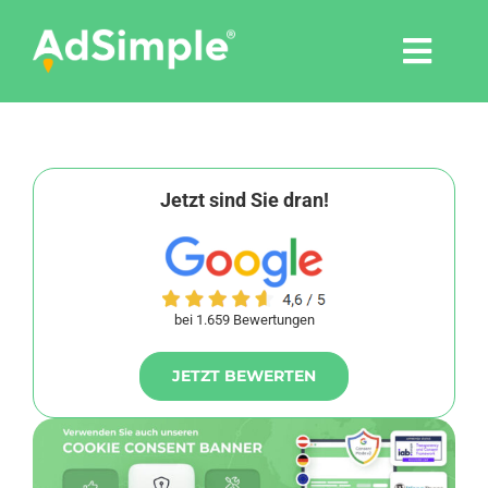
Skip
to
Togg
content
Navi
Leistungen
Tools
Jetzt sind Sie dran!
Pressemitteilungen
bei 1.659 Bewertungen
Shop
JETZT BEWERTEN
Agentur
Blog