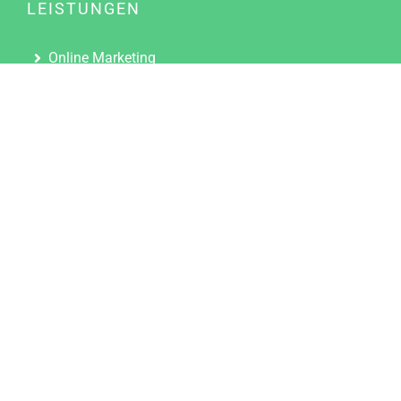
LEISTUNGEN
Online Marketing
Content Marketing
Content Marketing Abos
Content Marketing für Ärzte
Suchmaschinenoptimierung
Social Media Marketing
Influencer Marketing
Partnerprogramm
TOOLS