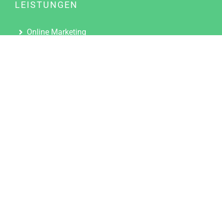
LEISTUNGEN
Online Marketing
Content Marketing
Content Marketing Abos
Content Marketing für Ärzte
Suchmaschinenoptimierung
Social Media Marketing
Influencer Marketing
Partnerprogramm
TOOLS