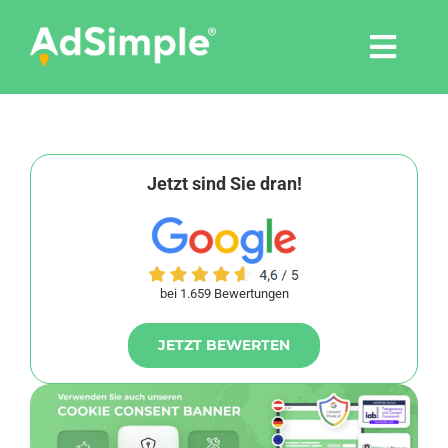
Skip
to
Togg
content
Navi
Leistungen
Tools
Jetzt sind Sie dran!
Pressemitteilungen
bei 1.659 Bewertungen
Shop
JETZT BEWERTEN
Agentur
Blog